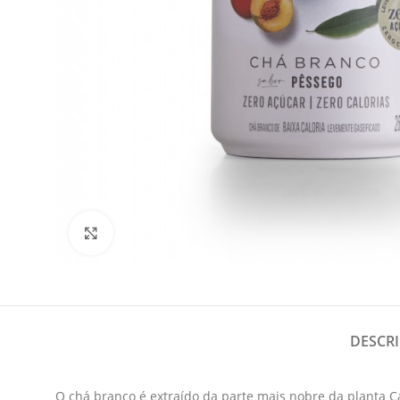
Clique para Ampliar
DESCR
O chá branco é extraído da parte mais nobre da planta Cam