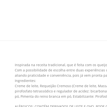
Inspirada na receita tradicional, que é feita com os qu
Com a possibilidade de escolha entre duas experiências 
aliando praticidade e conveniência, pois já vem pronta 
Ingredientes:
Creme de leite, Requeijão Cremoso (Creme de leite, Massa c
pirofosfato tetrassódico e regulador de acidez: bicarbon
pó, Pimenta do reino branca em pó, Estabilizante: Pirofos
ALÉRGICOS: CONTÉM DERIVADOS DE LEITE E OVO. PODE