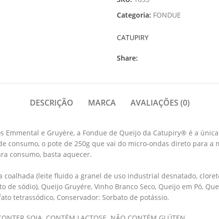
Categoria:
FONDUE
CATUPIRY
Share:
DESCRIÇÃO
MARCA
AVALIAÇÕES (0)
eijos Emmental e Gruyère, a Fondue de Queijo da Catupiry® é a úni
de consumo, o pote de 250g que vai do micro-ondas direto para a 
para consumo, basta aquecer.
oalhada (leite fluido a granel de uso industrial desnatado, cloreto d
ato de sódio), Queijo Gruyére, Vinho Branco Seco, Queijo em Pó, Q
fato tetrassódico, Conservador: Sorbato de potássio.
 CONTER SOJA. CONTÉM LACTOSE. NÃO CONTÉM GLÚTEN.