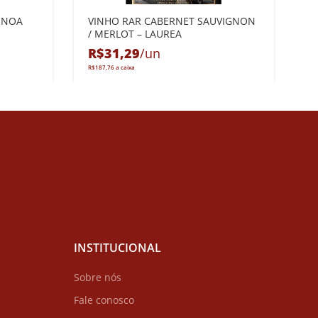
RNOA
VINHO RAR CABERNET SAUVIGNON
N
/ MERLOT – LAUREA
R
R$
31,29
R$
187,76
INSTITUCIONAL
Sobre nós
Fale conosco