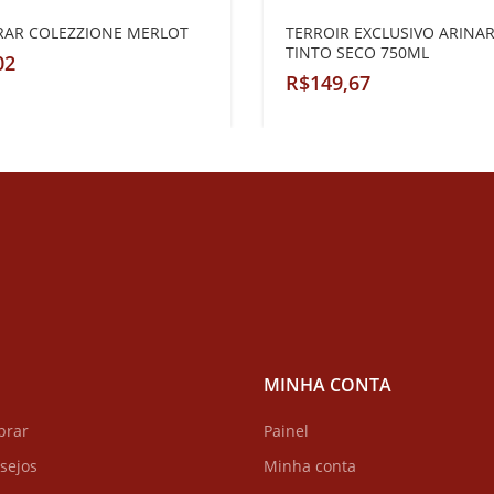
RAR COLEZZIONE MERLOT
TERROIR EXCLUSIVO ARINA
TINTO SECO 750ML
R$
MINHA CONTA
prar
Painel
esejos
Minha conta