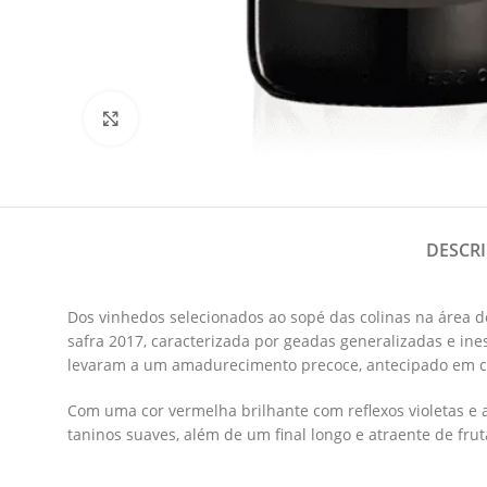
Clique para Ampliar
DESCR
Dos vinhedos selecionados ao sopé das colinas na área de
safra 2017, caracterizada por geadas generalizadas e in
levaram a um amadurecimento precoce, antecipado em ce
Com uma cor vermelha brilhante com reflexos violetas e 
taninos suaves, além de um final longo e atraente de fruta